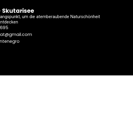
- Skutarisee
gangspunkt, um die atemberaubende Naturschönheit
entdecken
 695
oat@gmail.com
ontenegro