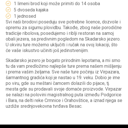
1 limeni brod koji može primiti do 14 osoba
5 dvoseda kajaka
1 jednosed
Svi naši brodovi poseduju sve potrebne licence, dozvole i
opremu za sigurnu plovidbu. Takođe, zbog naše porodične
tradicije ribolova, posedujemo i riblji restoran na samoj
obali jezera, sa predivnim pogledom na Skadarsko jezero.
U okviru ture možemo uključiti i ručak na ovoj lokaciji, što
će vaše iskustvo učiniti još jedinstvenijim.
Skadarsko jezero je bogato prirodnim lepotama, a mi smo
tu da vam predložimo najlepše ture prema našem mišljenju
i prema vašim željama. Sve naše ture počinju iz Virpazara,
šarmantnog gradića koji je nastao u 19. veku. Dobio je ime
po viru, gde su meštani čamcem dolazili do pijace, tj.
mesta gde su prodavali svoje domaće proizvode. Virpazar
se nalazi na polovini magistralnog puta između Podgorice
i Bara, na delti reke Crmnice i Orahovštice, a iznad njega se
uzdiže srednjovekovna tvrđava Besac.