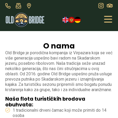
O nama
Old Bridge je porodična kompanija iz Virpazara koja se već
više generacija uspešno bavi radom na Skadarskom
jezeru, posebno ribolovom. Naša tradicija seže unazad
nekoliko generacija, što nas čini stručnjacima u ovoj
oblasti. Od 2016. godine Old Bridge uspešno pruža usluge
prevoza putnika po Skadarskom jezeru i iznajmljivanja
kajaka. Za turističku sezonu pripremili smo bogatu ponudu
krstarenja kako za grupe, tako i za individualne aranžmane.
Naša flota turističkih brodova
obuhvata:
1 tradicionalni drveni čamac koji može primiti do 14
osoba