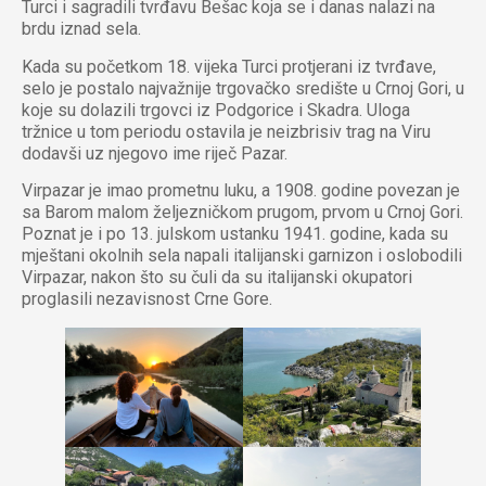
Turci i sagradili tvrđavu Bešac koja se i danas nalazi na
brdu iznad sela.
Kada su početkom 18. vijeka Turci protjerani iz tvrđave,
selo je postalo najvažnije trgovačko središte u Crnoj Gori, u
koje su dolazili trgovci iz Podgorice i Skadra. Uloga
tržnice u tom periodu ostavila je neizbrisiv trag na Viru
dodavši uz njegovo ime riječ Pazar.
Virpazar je imao prometnu luku, a 1908. godine povezan je
sa Barom malom željezničkom prugom, prvom u Crnoj Gori.
Poznat je i po 13. julskom ustanku 1941. godine, kada su
mještani okolnih sela napali italijanski garnizon i oslobodili
Virpazar, nakon što su čuli da su italijanski okupatori
proglasili nezavisnost Crne Gore.