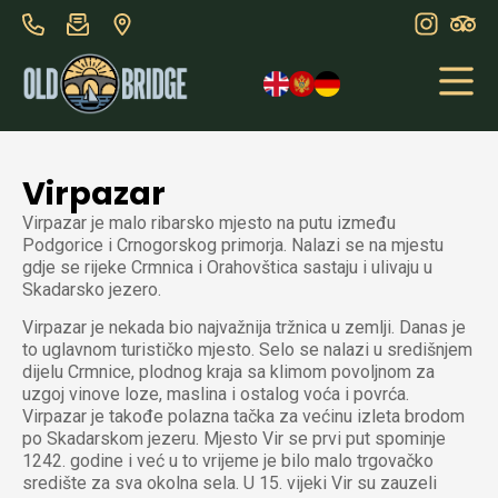
Virpazar
Virpazar je malo ribarsko mjesto na putu između
Podgorice i Crnogorskog primorja. Nalazi se na mjestu
gdje se rijeke Crmnica i Orahovštica sastaju i ulivaju u
Skadarsko jezero.
Virpazar je nekada bio najvažnija tržnica u zemlji. Danas je
to uglavnom turističko mjesto. Selo se nalazi u središnjem
dijelu Crmnice, plodnog kraja sa klimom povoljnom za
uzgoj vinove loze, maslina i ostalog voća i povrća.
Virpazar je takođe polazna tačka za većinu izleta brodom
po Skadarskom jezeru. Mjesto Vir se prvi put spominje
1242. godine i već u to vrijeme je bilo malo trgovačko
središte za sva okolna sela. U 15. vijeki Vir su zauzeli