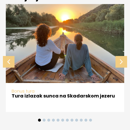
Bonus tura
Tura izlazak sunca na Skadarskom jezeru
1
2
3
4
5
6
7
8
9
10
11
12