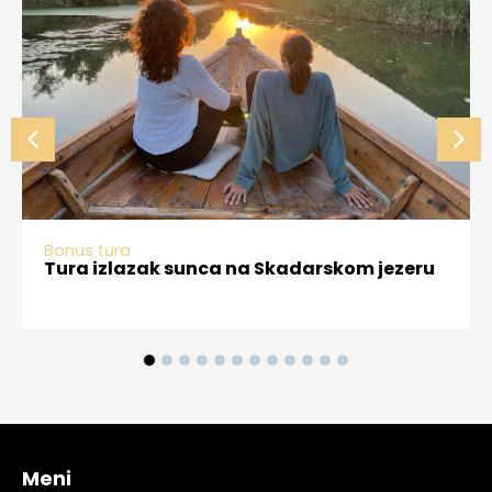
Bonus tura
Tura izlazak sunca na Skadarskom jezeru
1
2
3
4
5
6
7
8
9
10
11
12
Meni