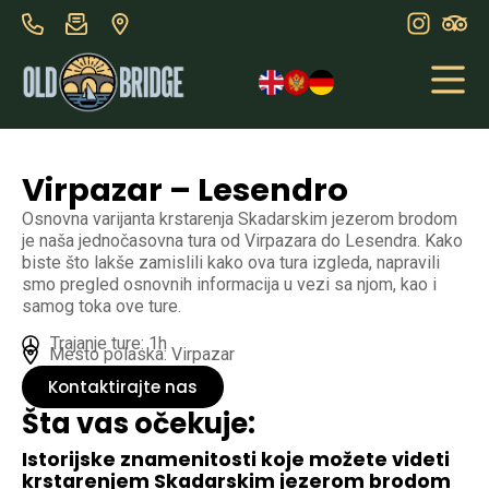
Virpazar – Lesendro
Osnovna varijanta krstarenja Skadarskim jezerom brodom
je naša jednočasovna tura od Virpazara do Lesendra. Kako
biste što lakše zamislili kako ova tura izgleda, napravili
smo pregled osnovnih informacija u vezi sa njom, kao i
samog toka ove ture.
Trajanje ture: 1h
Mesto polaska: Virpazar
Kontaktirajte nas
Šta vas očekuje:
Istorijske znamenitosti koje možete videti
krstarenjem Skadarskim jezerom brodom