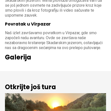
Skadarskim jezerom. Mirna plovidba omogućava vam da
se još jednom osvrnete na zadivljujuće prizore kroz koje
smo plovili i da kroz fotografiju ili video sačuvate te
uspomene zauvek.
Povratak u Virpazar
Naš izlet završavamo povratkom u Virpazar, gde smo
započeli našu avanturu. Ovde se završava naše
nezaboravno krstarenje Skadarskim jezerom, ostavljajući
nas sa dragocenim sećanjima na ovo prelepo putovanje.
Galerija
Otkrijte još tura