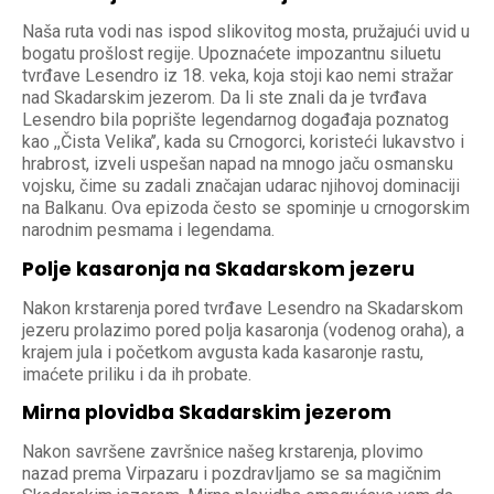
Naša ruta vodi nas ispod slikovitog mosta, pružajući uvid u
bogatu prošlost regije. Upoznaćete impozantnu siluetu
tvrđave Lesendro iz 18. veka, koja stoji kao nemi stražar
nad Skadarskim jezerom. Da li ste znali da je tvrđava
Lesendro bila poprište legendarnog događaja poznatog
kao ,,Čista Velika’’, kada su Crnogorci, koristeći lukavstvo i
hrabrost, izveli uspešan napad na mnogo jaču osmansku
vojsku, čime su zadali značajan udarac njihovoj dominaciji
na Balkanu. Ova epizoda često se spominje u crnogorskim
narodnim pesmama i legendama.
Polje kasaronja na Skadarskom jezeru
Nakon krstarenja pored tvrđave Lesendro na Skadarskom
jezeru prolazimo pored polja kasaronja (vodenog oraha), a
krajem jula i početkom avgusta kada kasaronje rastu,
imaćete priliku i da ih probate.
Mirna plovidba Skadarskim jezerom
Nakon savršene završnice našeg krstarenja, plovimo
nazad prema Virpazaru i pozdravljamo se sa magičnim